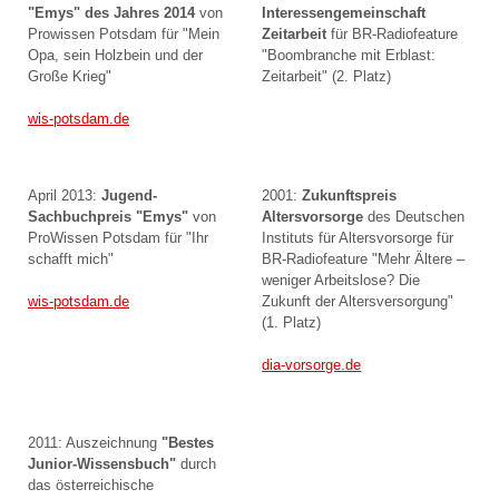
"Emys" des Jahres 2014
von
Interessengemeinschaft
Prowissen Potsdam für "Mein
Zeitarbeit
für BR-Radiofeature
Opa, sein Holzbein und der
"Boombranche mit Erblast:
Große Krieg"
Zeitarbeit" (2. Platz)
wis-potsdam.de
April 2013:
Jugend-
2001:
Zukunftspreis
Sachbuchpreis "Emys"
von
Altersvorsorge
des Deutschen
ProWissen Potsdam für "Ihr
Instituts für Altersvorsorge für
schafft mich"
BR-Radiofeature "Mehr Ältere –
weniger Arbeitslose? Die
Zukunft der Altersversorgung"
wis-potsdam.de
(1. Platz)
dia-vorsorge.de
2011: Auszeichnung
"Bestes
Junior-Wissensbuch"
durch
das österreichische