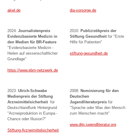
akwl.de
dia-vorsorge.de
2024:
Journalistenpreis
2010:
Publizistikpreis der
Evidenzbasierte Medizin in
Stiftung Gesundheit
für "Erste
den Medien für BR-Feature
Hilfe für Patienten"
"Evidenzbasierte Medizin -
Heilen auf wissenschaftlicher
stiftung-gesundheit.de
Grundlage"
https://www.ebm-netzwerk.de
2023:
Ulrich-Schwabe
2008:
Nominierung für den
Medienpreis der Stiftung
Deutschen
Arzneimittelsicherheit
für
Jugendliteraturpreis
für
Deutschlandfunk Hintergrund
"Sprache oder Was den Mensch
"Arzneiproduktion in Europa -
zum Menschen macht"
Chance oder Illusion?"
www.djlp.jugendliteratur.org
Stiftung Arzneimittelsicherheit